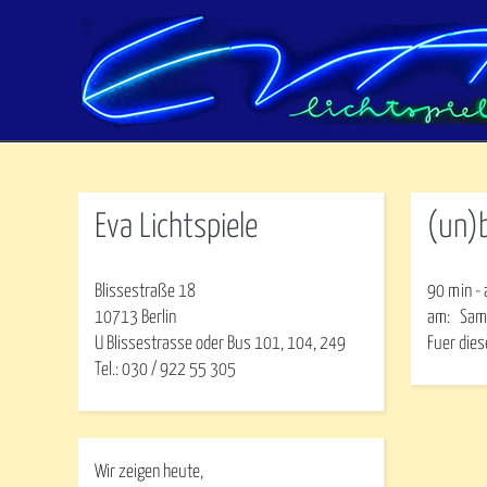
Eva Lichtspiele
(un)b
Blissestraße 18
90 min - 
10713 Berlin
am:
Sam
U Blissestrasse oder Bus 101, 104, 249
Fuer dies
Tel.: 030 / 922 55 305
Wir zeigen heute,