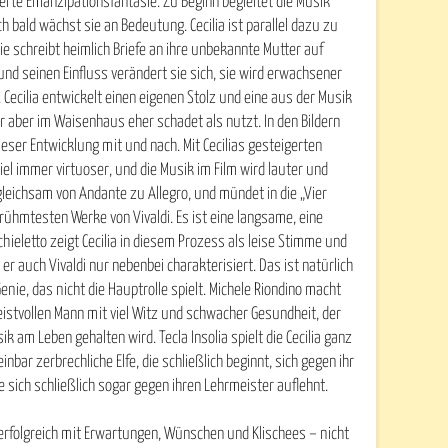
rte Emanzipationsfantasie. Zu Beginn begleitet die Musik
h bald wächst sie an Bedeutung. Cecilia ist parallel dazu zu
sie schreibt heimlich Briefe an ihre unbekannte Mutter auf
und seinen Einfluss verändert sie sich, sie wird erwachsener
 Cecilia entwickelt einen eigenen Stolz und eine aus der Musik
aber im Waisenhaus eher schadet als nutzt. In den Bildern
ieser Entwicklung mit und nach. Mit Cecilias gesteigerten
iel immer virtuoser, und die Musik im Film wird lauter und
h gleichsam von Andante zu Allegro, und mündet in die „Vier
erühmtesten Werke von Vivaldi. Es ist eine langsame, eine
hieletto zeigt Cecilia in diesem Prozess als leise Stimme und
er auch Vivaldi nur nebenbei charakterisiert. Das ist natürlich
Genie, das nicht die Hauptrolle spielt. Michele Riondino macht
geistvollen Mann mit viel Witz und schwacher Gesundheit, der
ik am Leben gehalten wird. Tecla Insolia spielt die Cecilia ganz
nbar zerbrechliche Elfe, die schließlich beginnt, sich gegen ihr
e sich schließlich sogar gegen ihren Lehrmeister auflehnt.
erfolgreich mit Erwartungen, Wünschen und Klischees – nicht