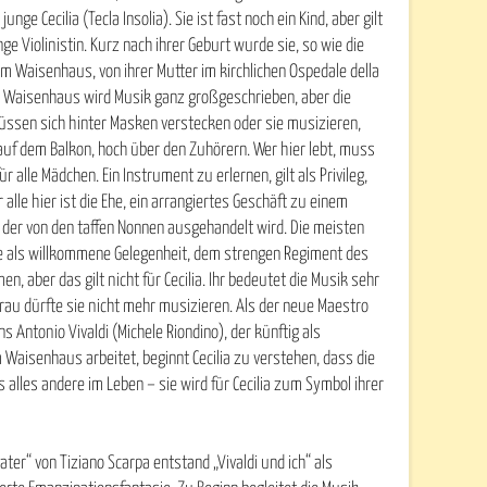
unge Cecilia (Tecla Insolia). Sie ist fast noch ein Kind, aber gilt
ge Violinistin. Kurz nach ihrer Geburt wurde sie, so wie die
 Waisenhaus, von ihrer Mutter im kirchlichen Ospedale della
m Waisenhaus wird Musik ganz großgeschrieben, aber die
müssen sich hinter Masken verstecken oder sie musizieren,
auf dem Balkon, hoch über den Zuhörern. Wer hier lebt, muss
ür alle Mädchen. Ein Instrument zu erlernen, gilt als Privileg,
r alle hier ist die Ehe, ein arrangiertes Geschäft zu einem
 der von den taffen Nonnen ausgehandelt wird. Die meisten
e als willkommene Gelegenheit, dem strengen Regiment des
 aber das gilt nicht für Cecilia. Ihr bedeutet die Musik sehr
 Frau dürfte sie nicht mehr musizieren. Als der neue Maestro
 Antonio Vivaldi (Michele Riondino), der künftig als
 Waisenhaus arbeitet, beginnt Cecilia zu verstehen, dass die
 alles andere im Leben – sie wird für Cecilia zum Symbol ihrer
er“ von Tiziano Scarpa entstand „Vivaldi und ich“ als