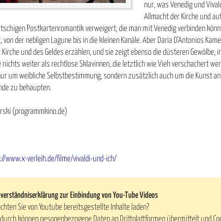
nur, was Venedig und Vivald
Allmacht der Kirche und au
kitschigen Postkartenromantik verweigert, die man mit Venedig verbinden kö
, von der nebligen Lagune bis in die kleinen Kanäle. Aber Daria D’Antonios Kam
 Kirche und des Geldes erzählen, und sie zeigt ebenso die düsteren Gewölbe, 
e nichts weiter als rechtlose Sklavinnen, die letztlich wie Vieh verschachert 
nur um weibliche Selbstbestimmung, sondern zusätzlich auch um die Kunst an s
nde zu behaupten.
orski (programmkino.de)
://www.x-verleih.de/filme/vivaldi-und-ich/