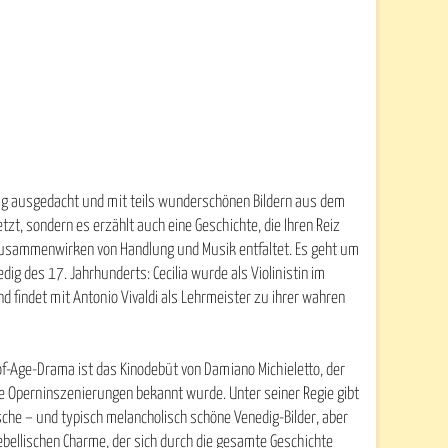
lug ausgedacht und mit teils wunderschönen Bildern aus dem
tzt, sondern es erzählt auch eine Geschichte, die Ihren Reiz
usammenwirken von Handlung und Musik entfaltet. Es geht um
ig des 17. Jahrhunderts: Cecilia wurde als Violinistin im
 findet mit Antonio Vivaldi als Lehrmeister zu ihrer wahren
f-Age-Drama ist das Kinodebüt von Damiano Michieletto, der
ne Operninszenierungen bekannt wurde. Unter seiner Regie gibt
sche – und typisch melancholisch schöne Venedig-Bilder, aber
ebellischen Charme, der sich durch die gesamte Geschichte