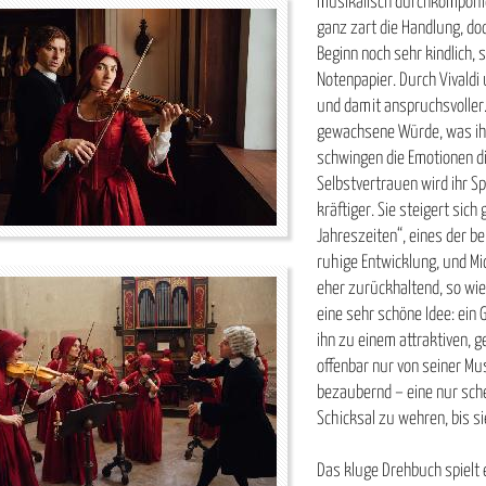
musikalisch durchkomponie
ganz zart die Handlung, doc
Beginn noch sehr kindlich, 
Notenpapier. Durch Vivaldi 
und damit anspruchsvoller.
gewachsene Würde, was ihr 
schwingen
die Emotionen d
Selbstvertrauen wird ihr Sp
kräftiger. Sie steigert sic
Jahreszeiten“, eines der b
ruhige Entwicklung, und Mic
eher zurückhaltend, so wie 
eine sehr schöne Idee: ein 
ihn zu einem attraktiven, 
offenbar nur von seiner Mus
bezaubernd – eine nur schei
Schicksal zu wehren, bis si
Das kluge Drehbuch spielt 