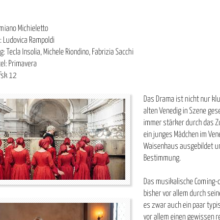
miano Michieletto
: Ludovica Rampoldi
: Tecla Insolia, Michele Riondino, Fabrizia Sacchi
tel: Primavera
fsk 12
Das Drama ist nicht nur k
alten Venedig in Szene gese
immer stärker durch das Z
ein junges Mädchen im Vened
Waisenhaus ausgebildet und
Bestimmung.
Das musikalische Coming-o
bisher vor allem durch sei
es zwar auch ein paar typi
vor allem einen gewissen r