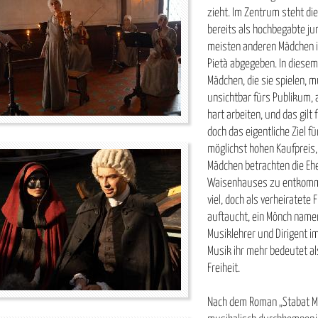
zieht. Im Zentrum steht die j
bereits als hochbegabte jun
meisten anderen Mädchen im
Pietà abgegeben. In diese
Mädchen, die sie spielen, 
unsichtbar fürs
Publikum, 
hart arbeiten, und das gilt f
doch das eigentliche Ziel fü
möglichst hohen Kaufpreis,
Mädchen betrachten die Eh
Waisenhauses zu entkommen,
viel, doch als verheiratete
auftaucht, ein Mönch namens
Musiklehrer und Dirigent im
Musik ihr mehr bedeutet als
Freiheit.
Nach dem Roman „Stabat Mat