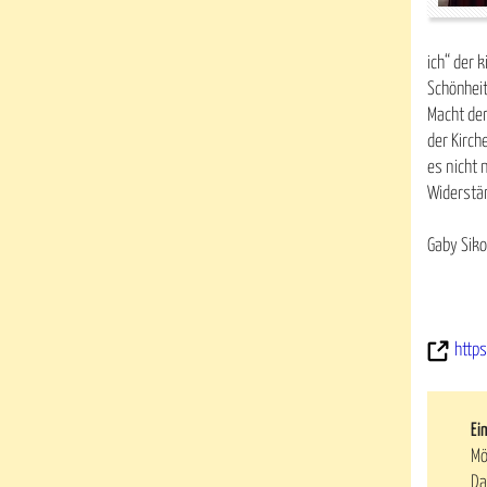
ich“ der 
Schönheit
Macht der
der Kirch
es nicht 
Widerstä
Gaby Sik
https