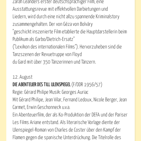
Zarah Leanders erster deutschsprachiger Film, eine
Ausstattungsrevue mit effektvollen Darbietungen und
Liedern, wird durch eine nicht allzu spannende Kriminalstory
zusammengehalten. Der von Géza von Bolváry
"geschickt inszenierte Film etablierte die Hauptdarstellerin beim
Publikum als Garbo/Dietrich-Ersatz"
("Lexikon des internationalen Films"). Hervorzuheben sind die
Tanzszenen der Revuetruppe von Floyd
du Gard mit über 350 Tänzerinnen und Tänzern.
12. August
DIE ABENTEUER DES TILL ULENSPIEGEL
(F/DDR 1956/57)
Regie: Gérard Philipe Musik: Georges Auriac
Mit Gérard Philipe, Jean Vilar, Fernand Ledoux, Nicole Berger, Jean
Carmet, Erwin Geschonneck u.v.a.
Ein Abenteuerfilm, der als Ko-Produktion der DEFA und der Pariser
Les Films Ariane entstand. Als literarische Vorlage diente der
Ulenspiegel-Roman von Charles de Coster über den Kampf der
Flamen gegen die spanische Unterdrückung. Die Titelrolle des