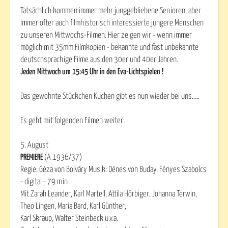
Tatsächlich kommen immer mehr junggebliebene Senioren, aber
immer öfter auch filmhistorisch interessierte jüngere Menschen
zu unseren Mittwochs-Filmen. Hier zeigen wir - wenn immer
möglich mit 35mm Filmkopien - bekannte und fast unbekannte
deutschsprachige Filme aus den 30er und 40er Jahren.
Jeden Mittwoch um 15:45 Uhr in den Eva-Lichtspielen !
Das gewohnte Stückchen Kuchen gibt es nun wieder bei uns.....
Es geht mit folgenden Filmen weiter:
5. August
PREMIERE
(A 1936/37)
Regie: Géza von Bolváry Musik: Dénes von Buday, Fényes Szabolcs
- digital - 79 min
Mit Zarah Leander, Karl Martell, Attila Hörbiger, Johanna Terwin,
Theo Lingen, Maria Bard, Karl Günther,
Karl Skraup, Walter Steinbeck u.v.a.