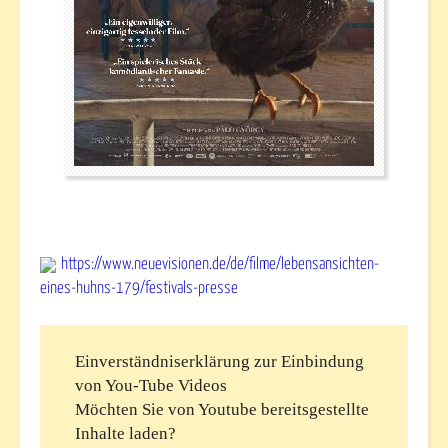
https://www.neuevisionen.de/de/filme/lebensansichten-
eines-huhns-179/festivals-presse