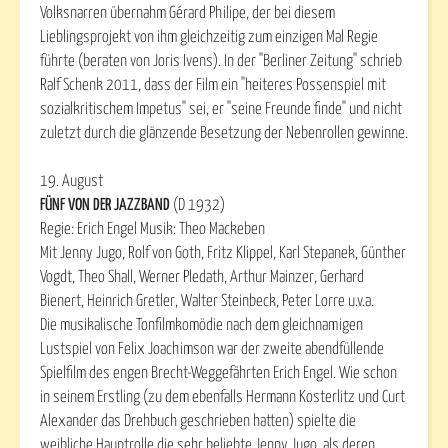
Volksnarren übernahm Gérard Philipe, der bei diesem
Lieblingsprojekt von ihm gleichzeitig zum einzigen Mal Regie
führte (beraten von Joris Ivens). In der "Berliner Zeitung" schrieb
Ralf Schenk 2011, dass der Film ein "heiteres Possenspiel mit
sozialkritischem Impetus" sei, er "seine Freunde finde" und nicht
zuletzt durch die glänzende Besetzung der Nebenrollen gewinne.
19. August
FÜNF VON DER JAZZBAND
(D 1932)
Regie: Erich Engel Musik: Theo Mackeben
Mit Jenny Jugo, Rolf von Goth, Fritz Klippel, Karl Stepanek, Günther
Vogdt, Theo Shall, Werner Pledath, Arthur Mainzer, Gerhard
Bienert, Heinrich Gretler, Walter Steinbeck, Peter Lorre u.v.a.
Die musikalische Tonfilmkomödie nach dem gleichnamigen
Lustspiel von Felix Joachimson war der zweite abendfüllende
Spielfilm des engen Brecht-Weggefährten Erich Engel. Wie schon
in seinem Erstling (zu dem ebenfalls Hermann Kosterlitz und Curt
Alexander das Drehbuch geschrieben hatten) spielte die
weibliche Hauptrolle die sehr beliebte Jenny Jugo, als deren